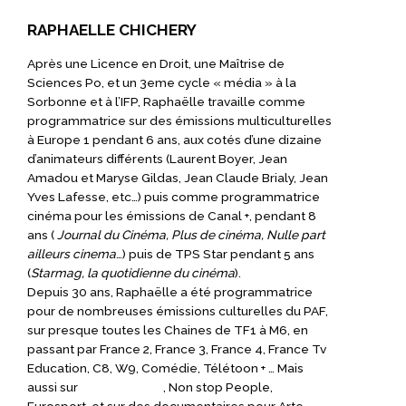
RAPHAELLE CHICHERY
Après une Licence en Droit, une Maîtrise de
Sciences Po, et un 3eme cycle « média » à la
Sorbonne et à l’IFP, Raphaëlle travaille comme
programmatrice sur des émissions multiculturelles
à Europe 1 pendant 6 ans, aux cotés d’une dizaine
d’animateurs différents (Laurent Boyer, Jean
Amadou et Maryse Gildas, Jean Claude Brialy, Jean
Yves Lafesse, etc…) puis comme programmatrice
cinéma pour les émissions de Canal +, pendant 8
ans (
Journal du Cinéma, Plus de cinéma, Nulle part
ailleurs cinema
…) puis de TPS Star pendant 5 ans
(
Starmag, la quotidienne du cinéma
).
Depuis 30 ans, Raphaëlle a été programmatrice
pour de nombreuses émissions culturelles du PAF,
sur presque toutes les Chaines de TF1 à M6, en
passant par France 2, France 3, France 4, France Tv
Education, C8, W9, Comédie, Télétoon + … Mais
aussi sur
ecinema.com
, Non stop People,