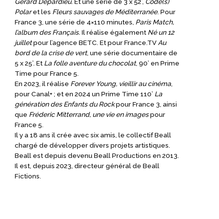
Gérard Depardieu
. Et une série de 3 x 52’,
Code(s)
Polar
et les
Fleurs sauvages de Méditerranée
. Pour
France 3, une série de 4×110 minutes,
Paris Match,
l’album des Français.
Il réalise également
Né un 12
juillet
pour l’agence BETC. Et pour France.TV
Au
bord de la crise de vert
, une série documentaire de
5 x 25’. Et
La folle aventure du chocolat
, 90’ en Prime
Time pour France 5.
En 2023, il réalise
Forever Young, vieillir au cinéma
,
pour Canal+ ; et en 2024 un Prime Time 110’
La
génération des Enfants du Rock
pour France 3, ainsi
que
Fréderic Mitterrand, une vie en images
pour
France 5.
Il y a 18 ans il crée avec six amis, le collectif Beall
chargé de développer divers projets artistiques.
Beall est depuis devenu Beall Productions en 2013.
Il est, depuis 2023, directeur général de Beall
Fictions.