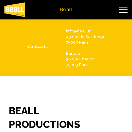
Beall
info@beall.fr
43 rue de Saintonge
75003 Paris
Contact :
Bureau
38 rue Charlot
75003 Paris
BEALL
PRODUCTIONS