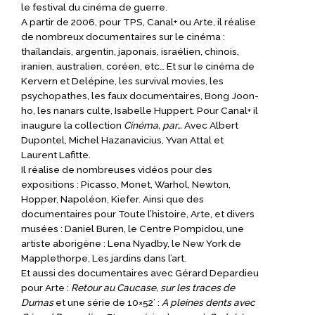
le festival du cinéma de guerre.
A partir de 2006, pour TPS, Canal+ ou Arte, il réalise
de nombreux documentaires sur le cinéma :
thaïlandais, argentin, japonais, israélien, chinois,
iranien, australien, coréen, etc… Et sur le cinéma de
Kervern et Delépine, les survival movies, les
psychopathes, les faux documentaires, Bong Joon-
ho, les nanars culte, Isabelle Huppert. Pour Canal+ il
inaugure la collection
Cinéma, par…
Avec Albert
Dupontel, Michel Hazanavicius, Yvan Attal et
Laurent Lafitte.
Il réalise de nombreuses vidéos pour des
expositions : Picasso, Monet, Warhol, Newton,
Hopper, Napoléon, Kiefer. Ainsi que des
documentaires pour Toute l’histoire, Arte, et divers
musées : Daniel Buren, le Centre Pompidou, une
artiste aborigène : Lena Nyadby, le New York de
Mapplethorpe, Les jardins dans l’art.
Et aussi des documentaires avec Gérard Depardieu
pour Arte :
Retour au Caucase, sur les traces de
Dumas
et une série de 10×52’ :
A pleines dents avec