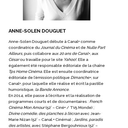
ANNE-SOLEN DOUGUET
Anne-Solen Douguet débute à Canal+ comme
coordinatrice du
Journal du Cinéma
et de
Nulle Part
Ailleurs
, puis collabore aux
20 ans de Canal+
, aux
César
ou travaille pour le site
Yahoo!
. Elle a
également été responsable éditoriale de la chaîne
Tps Home Cinéma
. Elle est ensuite coordinatrice
éditoriale de l’émission politique
Dimanche+
, sur
Canal+, pour laquelle elle réalise et écrit la pastille
humoristique,
la Bande Annonce
.
En 2014, elle passe à l’écriture et la réalisation de
programmes courts et de documentaires :
French
Cinéma Mon Amour
(52’ – Ciné+ / TV5 Monde) ;
Divine comédie
, des planches à l’écran
avec Jean-
Marie Nizan (52’ – Canal + Cinéma) ;
Jardins, paradis
des artistes
, avec Stéphane Bergouhnioux (52’ –