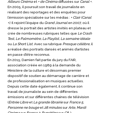
Ailleurs Cinéma
et
+ de Cinéma
diffusées sur
Canal +
.
En 2005, il poursuit son travail de journaliste en
réalisant des reportages et des enquêtes pour
l’émission spécialisée sur les médias :
+ Clair (Canal
+)
.
Il rejoint l’équipe du
Grand Journal
en 2007, où il
dresse le portrait des artistes invités en plateau et
crée de nombreuses rubriques telles que
Le Crash
Test, Le Palmomètre, La Playlist, La semaine idéale
ou
La Short List.
Avec sa rubrique
Presque célèbre
, il
a réalisé des portraits dansés et animés d’artistes
en passe d’être reconnus.
En 2015, Damien fait partie du jury du FAIR,
association créée en 1989 à la demande du
Ministère de la culture et désormais premier
dispositif de soutien au démarrage de carrière et
de professionalisation en musiques actuelles.
Depuis cette date également, il continue son
travail de journaliste au sein de différentes
émissions et sur différentes chaines de télévision
(
Entrée Libre
et
La grande librairie
sur
France 5,
Personne ne bouge
et
28 minutes
sur
Arte, Mardi
Cinéma
sur
France 2, Punchline
sur
C8
…).