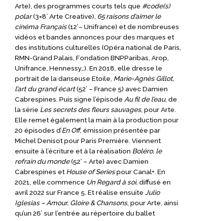
Arte), des programmes courts tels que
#code(s)
polar
(3×8’ Arte Creative),
65 raisons d’aimer le
cinéma Français
(12’– Unifrance) et de nombreuses
vidéos et bandes annonces pour des marques et
des institutions culturelles (Opéra national de Paris,
RMN-Grand Palais, Fondation BNPParibas, Arop,
Unifrance, Hennessy…). En 2018, elle dresse le
portrait de la danseuse Etoile,
Marie-Agnès Gillot,
l’art du grand écart
(52’ – France 5) avec Damien
Cabrespines. Puis signe l’épisode
Au fil de l’eau
, de
la série
Les secrets des fleurs sauvages
, pour Arte.
Elle remet également la main à la production pour
20 épisodes d’
En Off
, émission présentée par
Michel Denisot pour Paris Première. Viennent
ensuite à l’écriture et à la réalisation
Boléro, le
refrain du monde
(52’ – Arte) avec Damien
Cabrespines et
House of Series
pour Canal+. En
2021, elle commence
Un Regard à soi
,
diffusé en
avril 2022 sur France 5. Et réalise ensuite
Julio
Iglesias – Amour, Gloire & Chansons
, pour Arte, ainsi
qu’un 26’ sur l’entrée au répertoire du ballet