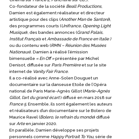
Co-fondateur de la société
Beall Productions
,
Damien est également réalisateur et directeur
artistique pour des clips (
Another Man
de
Santoré
),
des programmes courts (
Unifrance, Opening Light
Musique
), des bandes annonces (
Grand Palais,
Institut Français
et
Ambassade de France en Italie )
ou du contenu web (
RMN – Réunion des Musées
Nationaux
). Damien à réalisé l’émission
bimensuelle
« En Off »
présentée par Michel
Denisot, diffusée sur
Paris Première
et sur le site
internet de
Vanity Fair France.
Il a co-réalisé avec Anne-Solen Douguet un
documentaire sur la danseuse Etoile de l’Opéra
national de Paris Marie-Agnès Gillot (
Marie-Agnès
Gillot, l’art du grand écart
) diffusé en mars 2018 sur
France 5
. Ensemble, ils sont également les auteurs
et réalisateurs d’un documentaire sur le Bolero de
Maurice Ravel (
Bolero, le refrain du monde
) diffusé
sur
Arte
en janvier 2020.
En parallèle, Damien développe ses projets
personnels comme
Happy Portrait To You
, série de