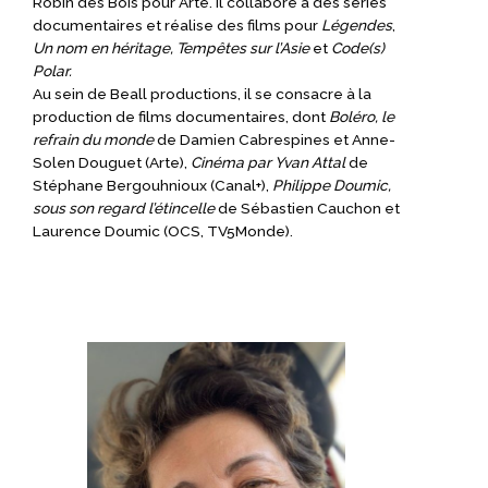
Robin des Bois pour Arte. Il collabore à des séries
documentaires et réalise des films pour
Légendes
,
Un nom en héritage,
Tempêtes sur l’Asie
et
Code(s)
Polar.
Au sein de Beall productions, il se consacre à la
production de films documentaires, dont
Boléro, le
refrain du monde
de Damien Cabrespines et Anne-
Solen Douguet (Arte),
Cinéma par Yvan Attal
de
Stéphane Bergouhnioux (Canal+),
Philippe Doumic,
sous son regard l’étincelle
de Sébastien Cauchon et
Laurence Doumic (OCS, TV5Monde).